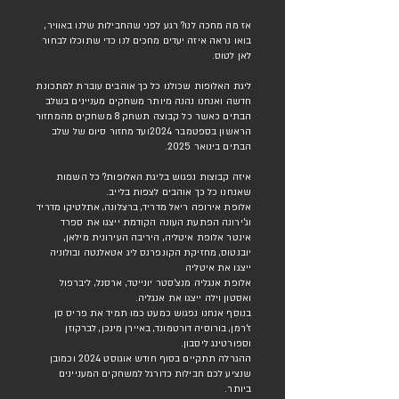
אז מה מחכה לנו? רגע לפני שהחבילות שלנו באוויר,
בואו נראה איזה יעדים מחכים לנו כדי שתוכלו לבחור
לאן לטוס.
ליגת האלופות שכולנו כל כך אוהבים עוברת למתכונת
חדשה ואנחנו נהנה מיותר משחקים מעניינים בשלב
הבתים כאשר כל קבוצה תשחק 8 משחקים מהמחזור
הראשון בספטמבר 2024ועד מחזור סיום של שלב
הבתים בינואר 2025.
איזה קבוצות נפגוש בליגת האלופות? כל השמות
שאנחנו כל כך אוהבים לצפות בלייב.
אלופת אירופה ריאל מדריד, ברצלונה, אתלטיקו מדריד
וג'ירונה הפתעת העונה הקודמת ייצגו את ספרד
אינטר אלופת איטליה, היריבה העירונית מילאן,
יובנטוס, מחזיקת הקונפרנס ליג אטאלנטה ובולוניה
ייצגו את איטליה
אלופת אנגליה מנצ'סטר יונייטד, ארסנל, ליברפול
ואסטון וילה ייצגו את אנגליה.
בנוסף אנחנו נפגוש כמעט כמו תמיד את פריס סן
ז'רמן, בורוסיה דורטמונד, באיירן מינכן, לברקוזן
וספורטינג ליסבון.
ההגרלה תתקיים בסוף חודש אוגוסט 2024 וכמובן
שנציע לכם חבילות כדורגל למשחקים המעניינים
ביותר.