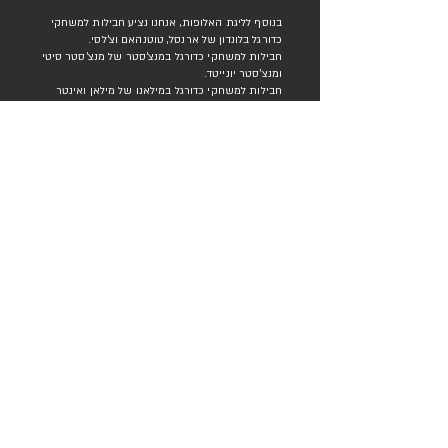
בנוסף לליגת האלופות, אנחנו נציע חבילות למשחקי
כדורגל בלונדון של ארנסל, טוטנהאם וצ'לסי.
חבילות למשחקי כדורגל במנצ'סטר של מנצ'סטר סיטי
ומנצ'סטר יונייטד.
חבילות למשחקי כדורגל במילאנו של מילאן ואינטר
חבילות למשחקי כדורגל בברצלונה של ברצלונה
וג'ירונה
חבילות למשחקי כדורגל במדריד של ריאל מדריד
ואתלטיקו מדריד.
אוטוטו מתחילים
הצטרפות לניוזלטר שלנו
דואר אלקטרוני