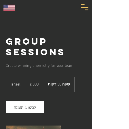
Group
Sessions
Create winning chemistry for your team
300
אירו
שעה 30 דקות
ש
Israel
ע
3
0
ד
לביצוע הזמנה
ק
ו
ת