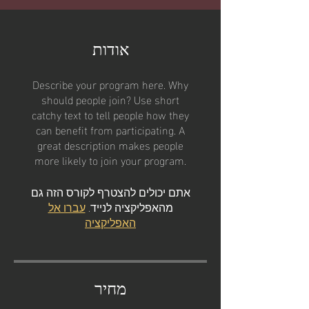
אודות
Describe your program here. Why
should people join? Use short
catchy text to tell people how they
can benefit from participating. A
great description makes people
more likely to join your program.
אתם יכולים להצטרף לקורס הזה גם
מהאפליקציה לנייד.
עברו אל
האפליקציה
מחיר